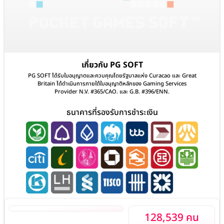
เกี่ยวกับ PG SOFT
PG SOFT ได้รับใบอนุญาตและควบคุณโดยรัฐบาลแห่ง Curacao และ Great
Britain ได้ดำเนินการภายใต้ใบอนุญาติหลักของ Gaming Services
Provider N.V. #365/CAO. และ G.B. #396/ENN.
ธนาคารที่รองรับการชำระเงิน
128,539 คน